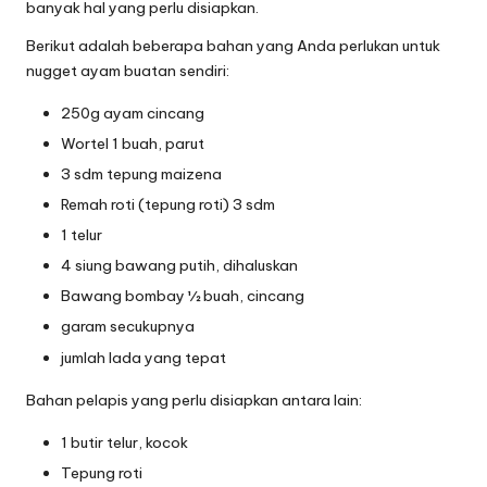
banyak hal yang perlu disiapkan.
Berikut adalah beberapa bahan yang Anda perlukan untuk
nugget ayam buatan sendiri:
250g ayam cincang
Wortel 1 buah, parut
3 sdm tepung maizena
Remah roti (tepung roti) 3 sdm
1 telur
4 siung bawang putih, dihaluskan
Bawang bombay ½ buah, cincang
garam secukupnya
jumlah lada yang tepat
Bahan pelapis yang perlu disiapkan antara lain:
1 butir telur, kocok
Tepung roti