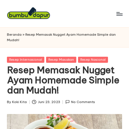
Skip
to
B
Bumbu
content
Rahasia
u
Beranda
»
Resep Memasak Nugget Ayam Homemade Simple dan
Untuk
Mudah!
m
Masakan
Dapur
b
Anda
Posted
Resep Internasional
Resep Masakan
Resep Nasional
u
in
Resep Memasak Nugget
D
Ayam Homemade Simple
a
dan Mudah!
p
u
By
Koki Kita
Juni 23, 2023
No Comments
Posted
by
r