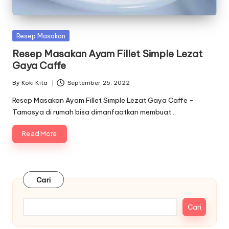
Posted
Resep Masakan
in
Resep Masakan Ayam Fillet Simple Lezat
Gaya Caffe
By
Koki Kita
September 25, 2022
Posted
by
Resep Masakan Ayam Fillet Simple Lezat Gaya Caffe -
Tamasya di rumah bisa dimanfaatkan membuat…
Read More
Cari
Cari