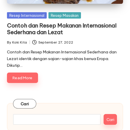
Posted
Resep Internasional
Resep Masakan
in
Contoh dan Resep Makanan Internasional
Sederhana dan Lezat
By
Koki Kita
September 27, 2022
Posted
by
Contoh dan Resep Makanan Internasional Sederhana dan
Lezat identik dengan sajian-sajian khas benua Eropa.
Dikutip…
Read More
Cari
Cari